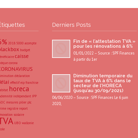
Étiquettes
Derniers Posts
6%
Fin de « l’attestation TVA »
2018
5000
acompte
pour les rénovations à 6%
blackbox
budget
01/01/2022 – Source : SPF Finances
caisse
énéficiaire
à partir du 1er
hèque
corona
CORONAVIRUS
Diminution temporaire du
iminution
déclaration
taux de TVA à 6% dans le
délai
effectif
eip
franchise
secteur de l’HORECA
horeca
abitat
(jusqu’au 30/09/2021)
ndemnité
indépendant
IPP
06/06/2020 – Source : SPF Finances Le 6 juin
SOC
mesures
pilier
plc
2020,
rime
registre
report
énovation
scolaire
TVA
UBO
wallonie
cole