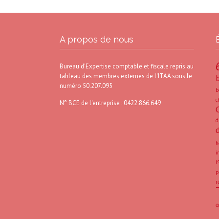
A propos de nous
Bureau d'Expertise comptable et fiscale repris au
tableau des membres externes de l'ITAA sous le
numéro 50.207.095
b
c
N° BCE de l'entreprise : 0422.866.649
d
h
i
I
p
r
é