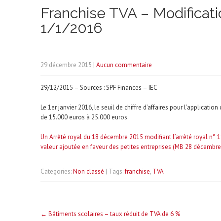
Franchise TVA – Modificati
1/1/2016
29 décembre 2015
|
Aucun commentaire
29/12/2015 – Sources : SPF Finances – IEC
Le 1er janvier 2016, le seuil de chiffre d’affaires pour l’applicati
de 15.000 euros à 25.000 euros.
Un Arrêté royal du 18 décembre 2015 modifiant l’arrêté royal n° 19,
valeur ajoutée en faveur des petites entreprises (MB 28 décembre
Categories:
Non classé
| Tags:
franchise
,
TVA
Post
←
Bâtiments scolaires – taux réduit de TVA de 6 %