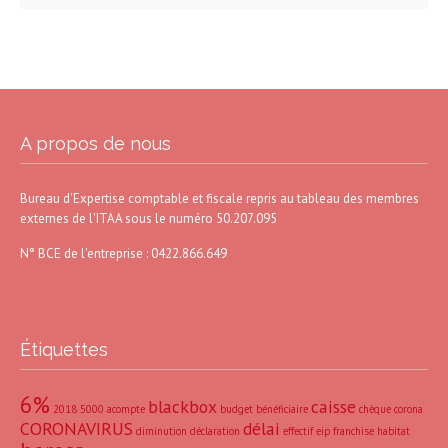
A propos de nous
Bureau d'Expertise comptable et fiscale repris au tableau des membres
externes de l'ITAA sous le numéro 50.207.095
N° BCE de l'entreprise : 0422.866.649
Étiquettes
6%
blackbox
caisse
2018
5000
acompte
budget
bénéficiaire
chèque
corona
CORONAVIRUS
délai
diminution
déclaration
effectif
eip
franchise
habitat