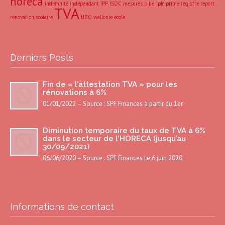
horeca
indemnité
indépendant
IPP
ISOC
mesures
pilier
plc
prime
registre
report
TVA
rénovation
scolaire
UBO
wallonie
école
Derniers Posts
Fin de « l’attestation TVA » pour les
rénovations à 6%
01/01/2022 – Source : SPF Finances à partir du 1er
Diminution temporaire du taux de TVA à 6%
dans le secteur de l’HORECA (jusqu’au
30/09/2021)
06/06/2020 – Source : SPF Finances Le 6 juin 2020,
Informations de contact