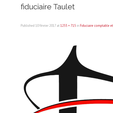
fiduciaire Taulet
Published
10 février 2017
at
1255 × 715
in
Fiduciaire comptable e