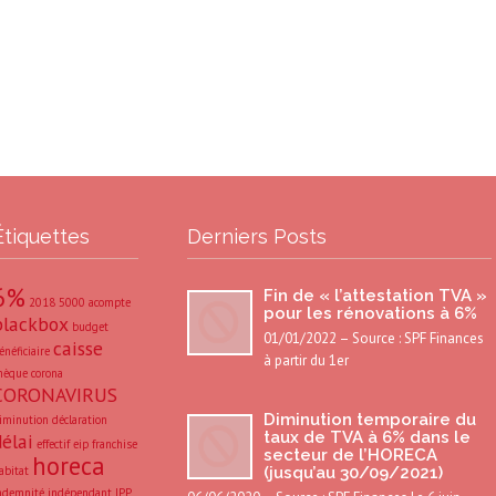
Étiquettes
Derniers Posts
6%
Fin de « l’attestation TVA »
2018
5000
acompte
pour les rénovations à 6%
blackbox
budget
01/01/2022 – Source : SPF Finances
caisse
énéficiaire
à partir du 1er
hèque
corona
CORONAVIRUS
Diminution temporaire du
iminution
déclaration
taux de TVA à 6% dans le
délai
effectif
eip
franchise
secteur de l’HORECA
horeca
abitat
(jusqu’au 30/09/2021)
ndemnité
indépendant
IPP