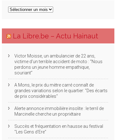
Archives
articles
La Libre.be – Actu Hainaut
Victor Moisse, un ambulancier de 22 ans,
victime d'un terrible accident de moto : “Nous
perdons un jeune homme empathique,
souriant”
A Mons, le prix du mètre carré connaît de
grandes variations selon le quartier: "Des écarts
de prix considérables"
Alerte annonce immobilière insolite : le terril de
Marcinelle cherche un propriétaire
Succès et fréquentation en hausse au festival
"Les Gens d'Ere"