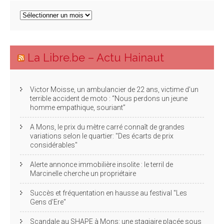
Archives
articles
La Libre.be – Actu Hainaut
Victor Moisse, un ambulancier de 22 ans, victime d'un
terrible accident de moto : “Nous perdons un jeune
homme empathique, souriant”
A Mons, le prix du mètre carré connaît de grandes
variations selon le quartier: "Des écarts de prix
considérables"
Alerte annonce immobilière insolite : le terril de
Marcinelle cherche un propriétaire
Succès et fréquentation en hausse au festival "Les
Gens d'Ere"
Scandale au SHAPE à Mons: une stagiaire placée sous