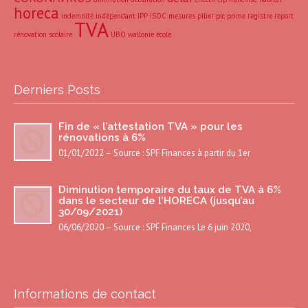
horeca
indemnité
indépendant
IPP
ISOC
mesures
pilier
plc
prime
registre
report
TVA
rénovation
scolaire
UBO
wallonie
école
Derniers Posts
Fin de « l’attestation TVA » pour les
rénovations à 6%
01/01/2022 – Source : SPF Finances à partir du 1er
Diminution temporaire du taux de TVA à 6%
dans le secteur de l’HORECA (jusqu’au
30/09/2021)
06/06/2020 – Source : SPF Finances Le 6 juin 2020,
Informations de contact