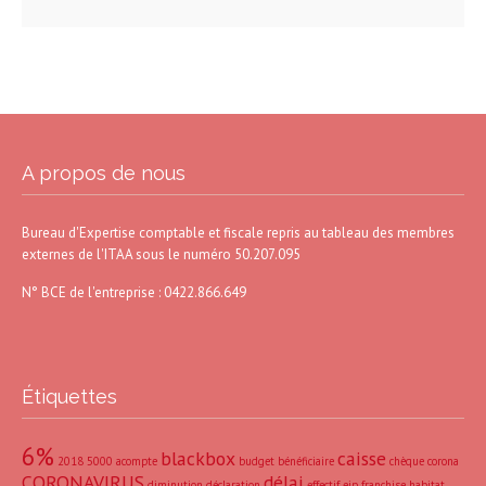
A propos de nous
Bureau d'Expertise comptable et fiscale repris au tableau des membres
externes de l'ITAA sous le numéro 50.207.095
N° BCE de l'entreprise : 0422.866.649
Étiquettes
6%
blackbox
caisse
2018
5000
acompte
budget
bénéficiaire
chèque
corona
CORONAVIRUS
délai
diminution
déclaration
effectif
eip
franchise
habitat